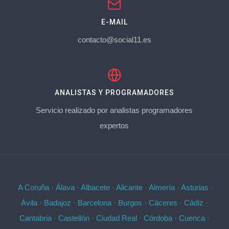
E-MAIL
contacto@social11.es
ANALISTAS Y PROGRAMADORES
Servicio realizado por analistas programadores
expertos
A Coruña
·
Álava
·
Albacete
·
Alicante
·
Almería
·
Asturias
·
Ávila
·
Badajoz
·
Barcelona
·
Burgos
·
Cáceres
·
Cádiz
·
Cantabria
·
Castellón
·
Ciudad Real
·
Córdoba
·
Cuenca
·