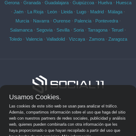
Gerona
·
Granada
·
Guadalajara
·
Guipúzcoa
·
Huelva
·
Huesca
·
Jaén
·
La Rioja
·
León
·
Lleida
·
Lugo
·
Madrid
·
Málaga
·
Murcia
·
Navarra
·
Ourense
·
Palencia
·
Pontevedra
·
Salamanca
·
Segovia
·
Sevilla
·
Soria
·
Tarragona
·
Teruel
·
Toledo
·
Valencia
·
Valladolid
·
Vizcaya
·
Zamora
·
Zaragoza
Usamos Cookies.
Aviso Legal
Las cookies de este sitio web se usan para analizar el tráfico.
Además, compartimos información sobre el uso que haga del sitio
Privacidad
web con nuestros partners de redes sociales, publicidad y análisis
web, quienes pueden combinarla con otra información que les
Cookies
haya proporcionado o que hayan recopilado a partir del uso que