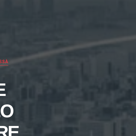
SSÀ
E
LO
RE