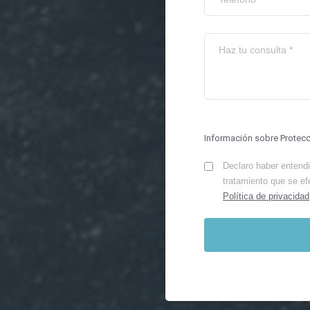
Información sobre Protec
Declaro haber entendid
tratamiento que se ef
Política de privacidad