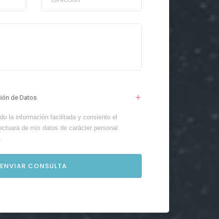
ción de Datos
o la información facilitada y consiento el
ectuará de mis datos de carácter personal.
.