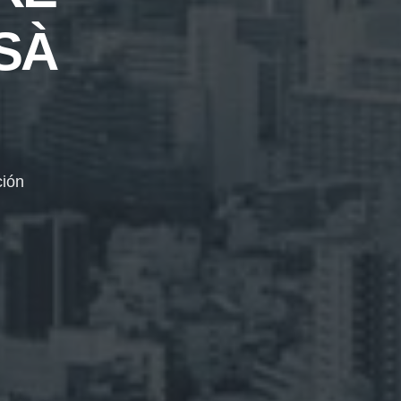
SÀ
ción