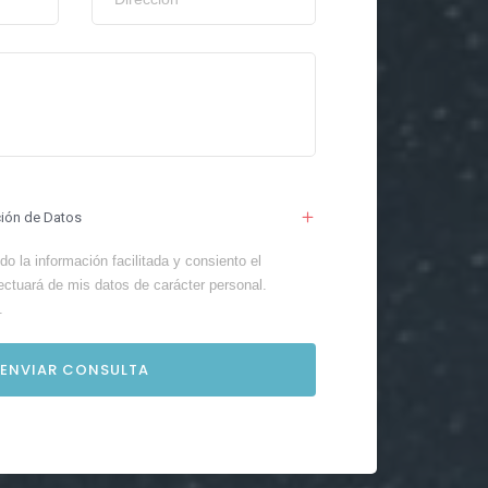
ción de Datos
o la información facilitada y consiento el
ectuará de mis datos de carácter personal.
.