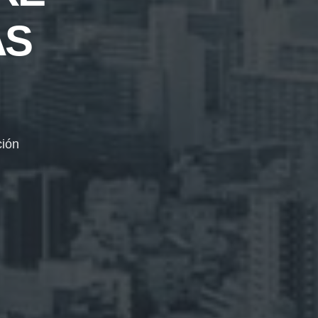
ÀS
ción