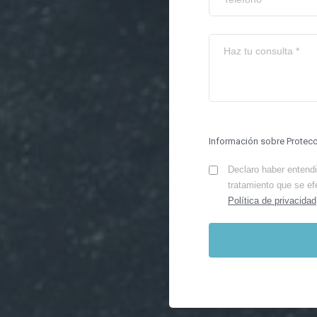
Información sobre Protec
Declaro haber entendid
tratamiento que se ef
Política de privacidad