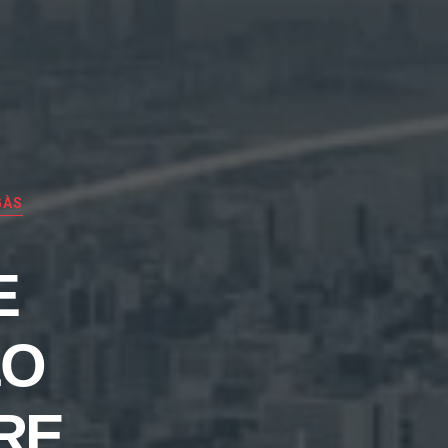
GÀS
E
LO
RE