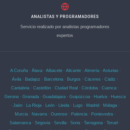
ANALISTAS Y PROGRAMADORES
Servicio realizado por analistas programadores
expertos
A Coruña
·
Álava
·
Albacete
·
Alicante
·
Almería
·
Asturias
·
Ávila
·
Badajoz
·
Barcelona
·
Burgos
·
Cáceres
·
Cádiz
·
Cantabria
·
Castellón
·
Ciudad Real
·
Córdoba
·
Cuenca
·
Gerona
·
Granada
·
Guadalajara
·
Guipúzcoa
·
Huelva
·
Huesca
·
Jaén
·
La Rioja
·
León
·
Lleida
·
Lugo
·
Madrid
·
Málaga
·
Murcia
·
Navarra
·
Ourense
·
Palencia
·
Pontevedra
·
Salamanca
·
Segovia
·
Sevilla
·
Soria
·
Tarragona
·
Teruel
·