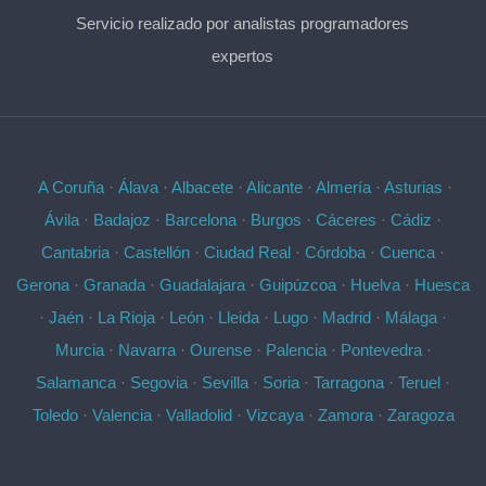
Servicio realizado por analistas programadores
expertos
A Coruña
·
Álava
·
Albacete
·
Alicante
·
Almería
·
Asturias
·
Ávila
·
Badajoz
·
Barcelona
·
Burgos
·
Cáceres
·
Cádiz
·
Cantabria
·
Castellón
·
Ciudad Real
·
Córdoba
·
Cuenca
·
Gerona
·
Granada
·
Guadalajara
·
Guipúzcoa
·
Huelva
·
Huesca
·
Jaén
·
La Rioja
·
León
·
Lleida
·
Lugo
·
Madrid
·
Málaga
·
Murcia
·
Navarra
·
Ourense
·
Palencia
·
Pontevedra
·
Salamanca
·
Segovia
·
Sevilla
·
Soria
·
Tarragona
·
Teruel
·
Toledo
·
Valencia
·
Valladolid
·
Vizcaya
·
Zamora
·
Zaragoza