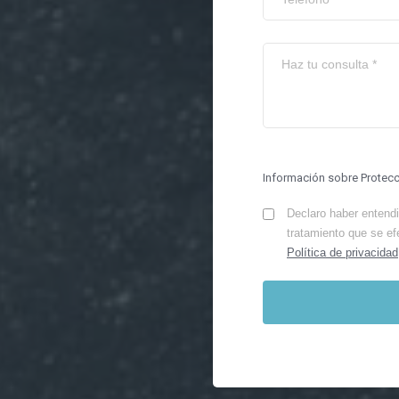
Información sobre Protec
Declaro haber entendid
tratamiento que se ef
Política de privacidad