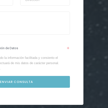
ción de Datos
o la información facilitada y consiento el
ectuará de mis datos de carácter personal.
.