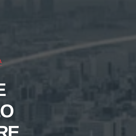
À
E
LO
RE