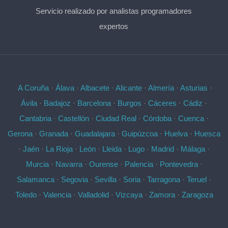
Servicio realizado por analistas programadores
expertos
A Coruña
·
Álava
·
Albacete
·
Alicante
·
Almería
·
Asturias
·
Ávila
·
Badajoz
·
Barcelona
·
Burgos
·
Cáceres
·
Cádiz
·
Cantabria
·
Castellón
·
Ciudad Real
·
Córdoba
·
Cuenca
·
Gerona
·
Granada
·
Guadalajara
·
Guipúzcoa
·
Huelva
·
Huesca
·
Jaén
·
La Rioja
·
León
·
Lleida
·
Lugo
·
Madrid
·
Málaga
·
Murcia
·
Navarra
·
Ourense
·
Palencia
·
Pontevedra
·
Salamanca
·
Segovia
·
Sevilla
·
Soria
·
Tarragona
·
Teruel
·
Toledo
·
Valencia
·
Valladolid
·
Vizcaya
·
Zamora
·
Zaragoza