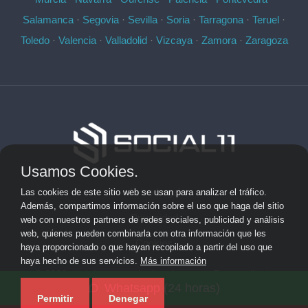
Salamanca
·
Segovia
·
Sevilla
·
Soria
·
Tarragona
·
Teruel
·
Toledo
·
Valencia
·
Valladolid
·
Vizcaya
·
Zamora
·
Zaragoza
Usamos Cookies.
Aviso Legal
Las cookies de este sitio web se usan para analizar el tráfico.
Además, compartimos información sobre el uso que haga del sitio
Privacidad
web con nuestros partners de redes sociales, publicidad y análisis
web, quienes pueden combinarla con otra información que les
Cookies
haya proporcionado o que hayan recopilado a partir del uso que
haya hecho de sus servicios.
Más información
© 2026 socialonce marketing&internet · Desarrollo de
Whatsapp (24 horas)
aplicaciones de software personalizadas ·
Mapa del sitio
Permitir
Denegar