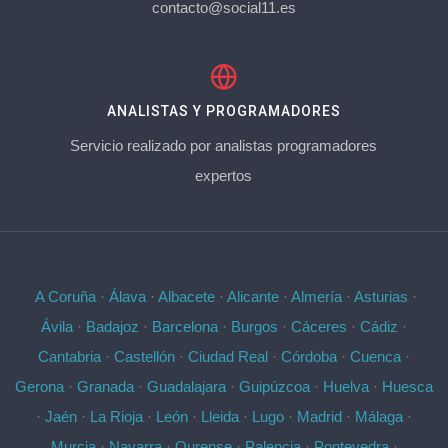
contacto@social11.es
ANALISTAS Y PROGRAMADORES
Servicio realizado por analistas programadores
expertos
A Coruña
·
Álava
·
Albacete
·
Alicante
·
Almería
·
Asturias
·
Ávila
·
Badajoz
·
Barcelona
·
Burgos
·
Cáceres
·
Cádiz
·
Cantabria
·
Castellón
·
Ciudad Real
·
Córdoba
·
Cuenca
·
Gerona
·
Granada
·
Guadalajara
·
Guipúzcoa
·
Huelva
·
Huesca
·
Jaén
·
La Rioja
·
León
·
Lleida
·
Lugo
·
Madrid
·
Málaga
·
Murcia
·
Navarra
·
Ourense
·
Palencia
·
Pontevedra
·