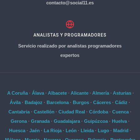
contacto@social11.es
ANALISTAS Y PROGRAMADORES
Servicio realizado por analistas programadores
expertos
A Coruña
·
Álava
·
Albacete
·
Alicante
·
Almería
·
Asturias
·
Ávila
·
Badajoz
·
Barcelona
·
Burgos
·
Cáceres
·
Cádiz
·
Cantabria
·
Castellón
·
Ciudad Real
·
Córdoba
·
Cuenca
·
Gerona
·
Granada
·
Guadalajara
·
Guipúzcoa
·
Huelva
·
Huesca
·
Jaén
·
La Rioja
·
León
·
Lleida
·
Lugo
·
Madrid
·
Málaga
·
Murcia
·
Navarra
·
Ourense
·
Palencia
·
Pontevedra