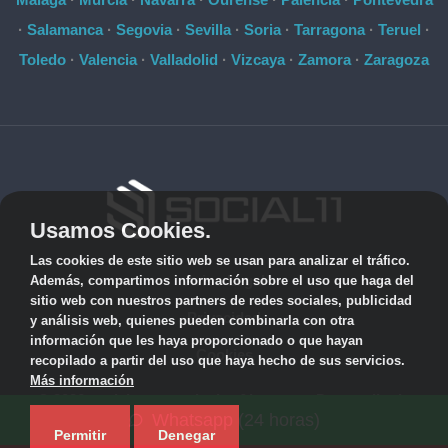
·
Salamanca
·
Segovia
·
Sevilla
·
Soria
·
Tarragona
·
Teruel
·
Toledo
·
Valencia
·
Valladolid
·
Vizcaya
·
Zamora
·
Zaragoza
Usamos Cookies.
Las cookies de este sitio web se usan para analizar el tráfico.
Aviso Legal
Además, compartimos información sobre el uso que haga del
sitio web con nuestros partners de redes sociales, publicidad
Privacidad
y análisis web, quienes pueden combinarla con otra
información que les haya proporcionado o que hayan
Cookies
recopilado a partir del uso que haya hecho de sus servicios.
Más información
© 2026 socialonce marketing&internet · Desarrollo de
Whatsapp (24 horas)
aplicaciones de software personalizadas ·
Mapa del sitio
Permitir
Denegar