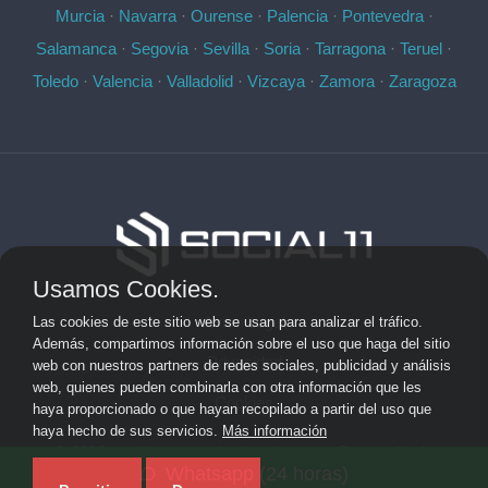
Murcia
·
Navarra
·
Ourense
·
Palencia
·
Pontevedra
·
Salamanca
·
Segovia
·
Sevilla
·
Soria
·
Tarragona
·
Teruel
·
Toledo
·
Valencia
·
Valladolid
·
Vizcaya
·
Zamora
·
Zaragoza
Usamos Cookies.
Aviso Legal
Las cookies de este sitio web se usan para analizar el tráfico.
Además, compartimos información sobre el uso que haga del sitio
Privacidad
web con nuestros partners de redes sociales, publicidad y análisis
web, quienes pueden combinarla con otra información que les
Cookies
haya proporcionado o que hayan recopilado a partir del uso que
haya hecho de sus servicios.
Más información
© 2026 socialonce marketing&internet · Desarrollo de
Whatsapp (24 horas)
aplicaciones de software personalizadas ·
Mapa del sitio