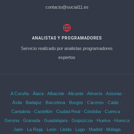
contacto@social11.es
ANALISTAS Y PROGRAMADORES
Servicio realizado por analistas programadores
expertos
A Coruña
·
Álava
·
Albacete
·
Alicante
·
Almería
·
Asturias
·
Ávila
·
Badajoz
·
Barcelona
·
Burgos
·
Cáceres
·
Cádiz
·
Cantabria
·
Castellón
·
Ciudad Real
·
Córdoba
·
Cuenca
·
Gerona
·
Granada
·
Guadalajara
·
Guipúzcoa
·
Huelva
·
Huesca
·
Jaén
·
La Rioja
·
León
·
Lleida
·
Lugo
·
Madrid
·
Málaga
·