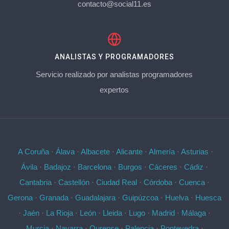
contacto@social11.es
ANALISTAS Y PROGRAMADORES
Servicio realizado por analistas programadores
expertos
A Coruña
·
Álava
·
Albacete
·
Alicante
·
Almería
·
Asturias
·
Ávila
·
Badajoz
·
Barcelona
·
Burgos
·
Cáceres
·
Cádiz
·
Cantabria
·
Castellón
·
Ciudad Real
·
Córdoba
·
Cuenca
·
Gerona
·
Granada
·
Guadalajara
·
Guipúzcoa
·
Huelva
·
Huesca
·
Jaén
·
La Rioja
·
León
·
Lleida
·
Lugo
·
Madrid
·
Málaga
·
Murcia
·
Navarra
·
Ourense
·
Palencia
·
Pontevedra
·