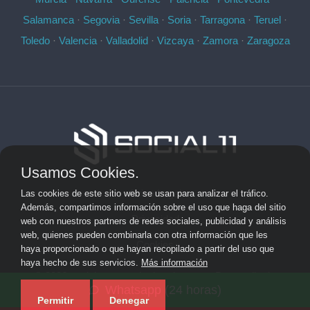
Salamanca
·
Segovia
·
Sevilla
·
Soria
·
Tarragona
·
Teruel
·
Toledo
·
Valencia
·
Valladolid
·
Vizcaya
·
Zamora
·
Zaragoza
Usamos Cookies.
Aviso Legal
Las cookies de este sitio web se usan para analizar el tráfico.
Además, compartimos información sobre el uso que haga del sitio
Privacidad
web con nuestros partners de redes sociales, publicidad y análisis
web, quienes pueden combinarla con otra información que les
Cookies
haya proporcionado o que hayan recopilado a partir del uso que
haya hecho de sus servicios.
Más información
© 2026 socialonce marketing&internet · Desarrollo de
Whatsapp (24 horas)
aplicaciones de software personalizadas ·
Mapa del sitio
Permitir
Denegar