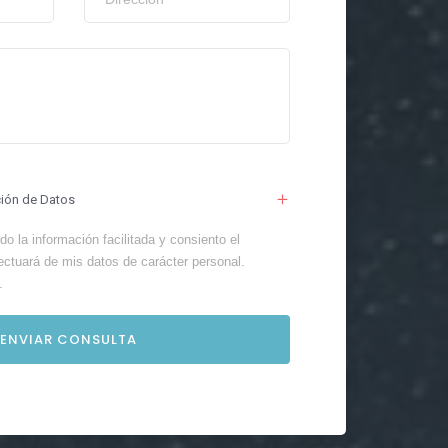
ción de Datos
o la información facilitada y consiento el
ectuará de mis datos de carácter personal.
.