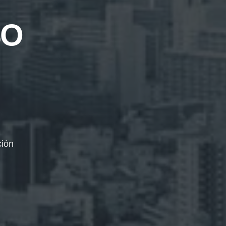
SO
ción