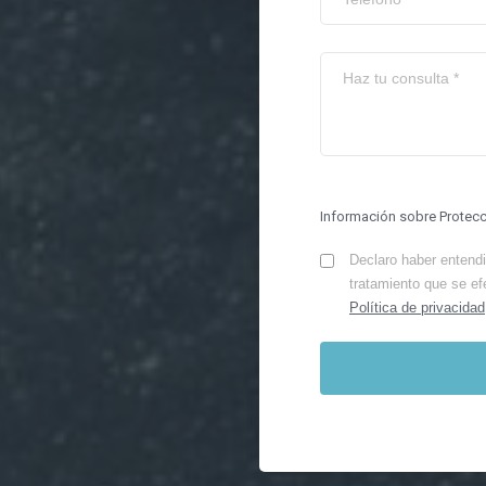
Información sobre Protec
Declaro haber entendid
tratamiento que se ef
Política de privacidad