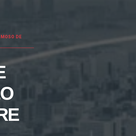
RMOSO DE
E
LO
RE