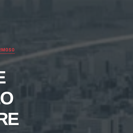
ERMOSO
E
LO
RE