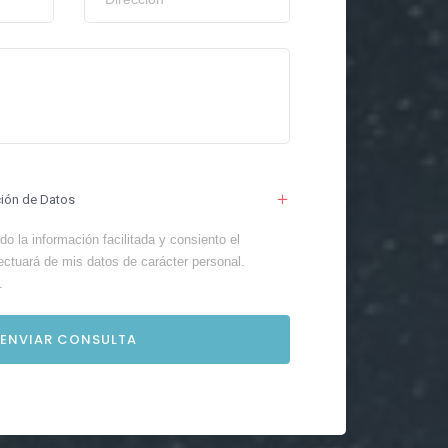
ción de Datos
o la información facilitada y consiento el
ectuará de mis datos de carácter personal.
.