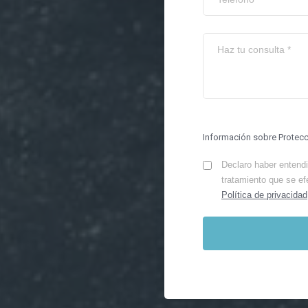
Información sobre Protec
Declaro haber entendid
tratamiento que se ef
Política de privacidad