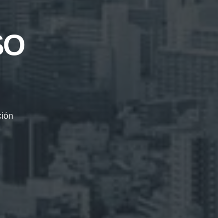
SO
ción