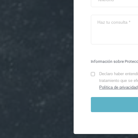
Información sobre Protec
Declaro haber entendid
tratamiento que se ef
Política de privacidad