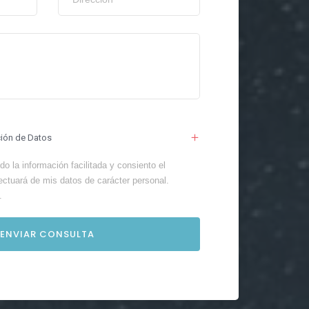
ción de Datos
o la información facilitada y consiento el
ectuará de mis datos de carácter personal.
.