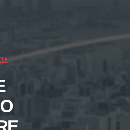
RLA
E
LO
RE