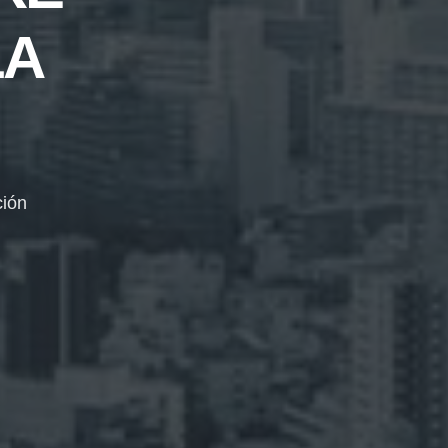
LA
ción