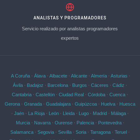
ANALISTAS Y PROGRAMADORES
Servicio realizado por analistas programadores
expertos
A Coruña
·
Álava
·
Albacete
·
Alicante
·
Almería
·
Asturias
·
Ávila
·
Badajoz
·
Barcelona
·
Burgos
·
Cáceres
·
Cádiz
·
Cantabria
·
Castellón
·
Ciudad Real
·
Córdoba
·
Cuenca
·
Gerona
·
Granada
·
Guadalajara
·
Guipúzcoa
·
Huelva
·
Huesca
·
Jaén
·
La Rioja
·
León
·
Lleida
·
Lugo
·
Madrid
·
Málaga
·
Murcia
·
Navarra
·
Ourense
·
Palencia
·
Pontevedra
·
Salamanca
·
Segovia
·
Sevilla
·
Soria
·
Tarragona
·
Teruel
·