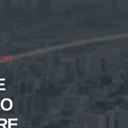
NCHES
E
LO
RE