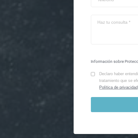
Información sobre Protec
Declaro haber entendid
tratamiento que se ef
Política de privacidad