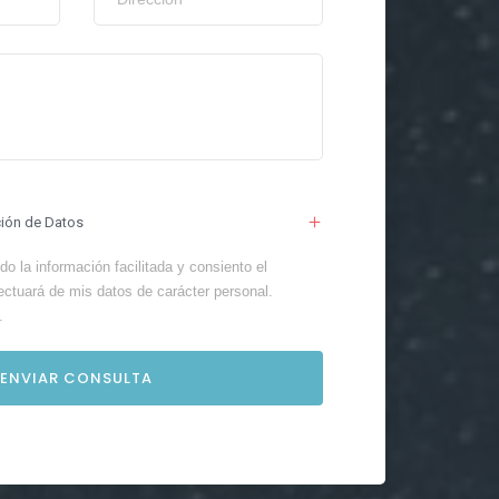
ción de Datos
o la información facilitada y consiento el
ectuará de mis datos de carácter personal.
.