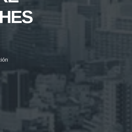
CHES
ción