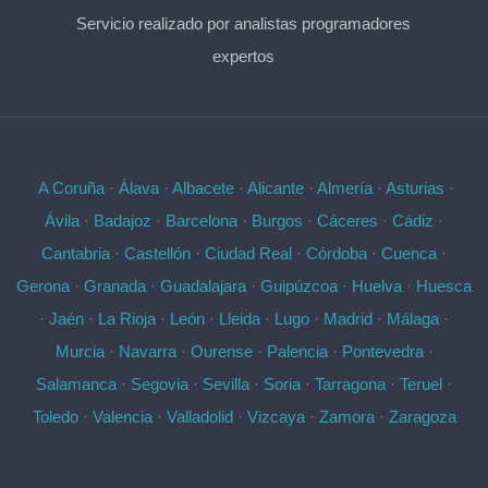
Servicio realizado por analistas programadores
expertos
A Coruña
·
Álava
·
Albacete
·
Alicante
·
Almería
·
Asturias
·
Ávila
·
Badajoz
·
Barcelona
·
Burgos
·
Cáceres
·
Cádiz
·
Cantabria
·
Castellón
·
Ciudad Real
·
Córdoba
·
Cuenca
·
Gerona
·
Granada
·
Guadalajara
·
Guipúzcoa
·
Huelva
·
Huesca
·
Jaén
·
La Rioja
·
León
·
Lleida
·
Lugo
·
Madrid
·
Málaga
·
Murcia
·
Navarra
·
Ourense
·
Palencia
·
Pontevedra
·
Salamanca
·
Segovia
·
Sevilla
·
Soria
·
Tarragona
·
Teruel
·
Toledo
·
Valencia
·
Valladolid
·
Vizcaya
·
Zamora
·
Zaragoza