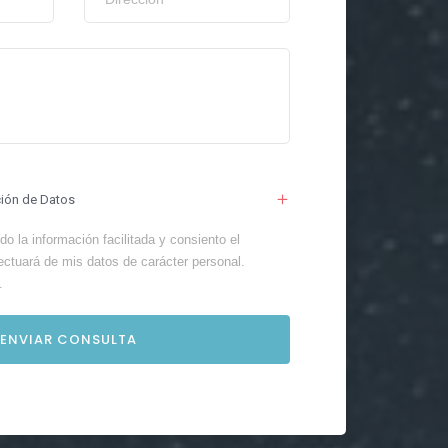
ción de Datos
o la información facilitada y consiento el
ectuará de mis datos de carácter personal.
.