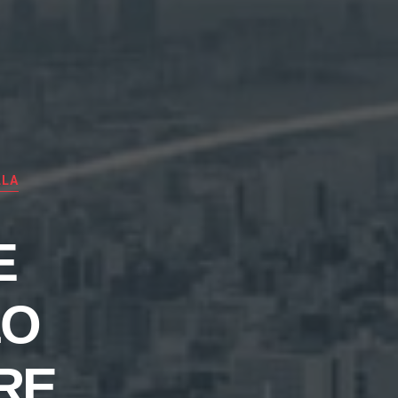
LLA
E
LO
RE