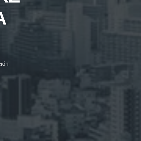
A
ción