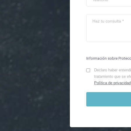
Información sobre Protec
Declaro haber entendid
tratamiento que se ef
Política de privacidad