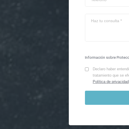
Información sobre Protec
Declaro haber entendid
tratamiento que se ef
Política de privacidad