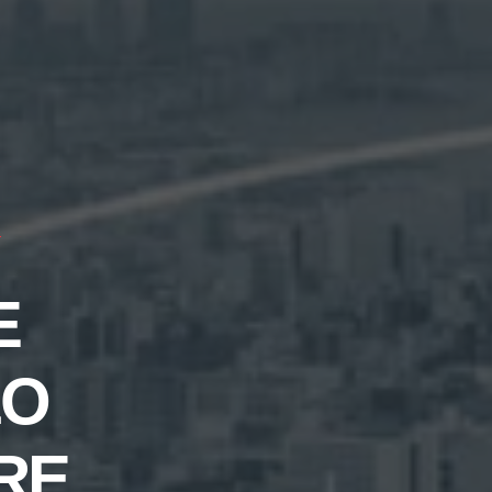
O
E
LO
RE