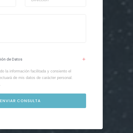
ción de Datos
o la información facilitada y consiento el
ectuará de mis datos de carácter personal.
.