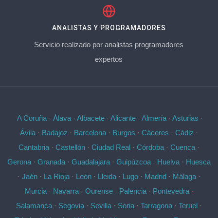
ANALISTAS Y PROGRAMADORES
Servicio realizado por analistas programadores
expertos
A Coruña
·
Álava
·
Albacete
·
Alicante
·
Almería
·
Asturias
·
Ávila
·
Badajoz
·
Barcelona
·
Burgos
·
Cáceres
·
Cádiz
·
Cantabria
·
Castellón
·
Ciudad Real
·
Córdoba
·
Cuenca
·
Gerona
·
Granada
·
Guadalajara
·
Guipúzcoa
·
Huelva
·
Huesca
·
Jaén
·
La Rioja
·
León
·
Lleida
·
Lugo
·
Madrid
·
Málaga
·
Murcia
·
Navarra
·
Ourense
·
Palencia
·
Pontevedra
·
Salamanca
·
Segovia
·
Sevilla
·
Soria
·
Tarragona
·
Teruel
·