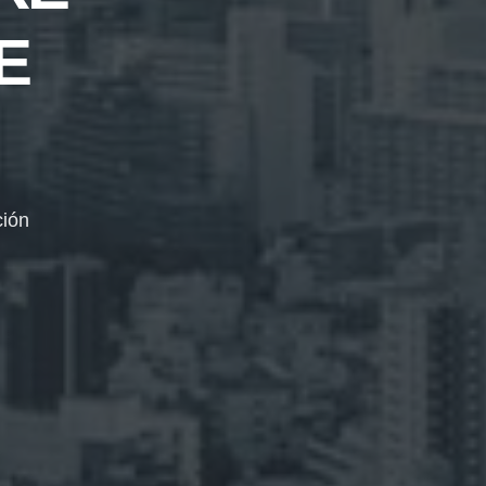
E
ción