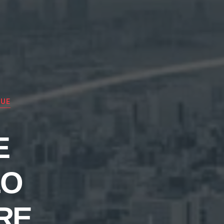
QUE
E
LO
RE