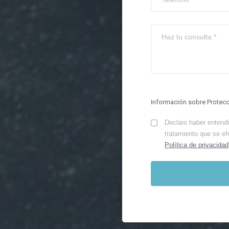
Información sobre Protec
Declaro haber entendid
tratamiento que se ef
Política de privacidad