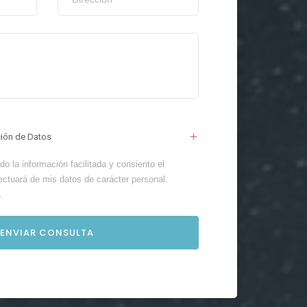
ción de Datos
o la información facilitada y consiento el
ectuará de mis datos de carácter personal.
.