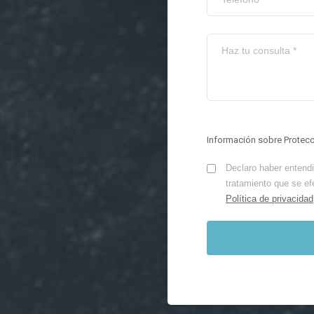
Información sobre Protec
Declaro haber entendid
tratamiento que se ef
Política de privacidad