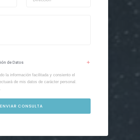
ción de Datos
o la información facilitada y consiento el
ectuará de mis datos de carácter personal.
.