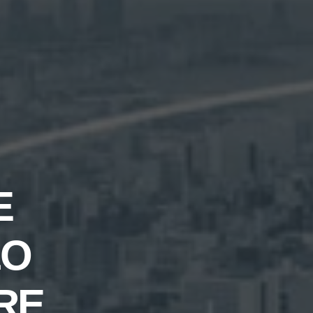
E
LO
RE