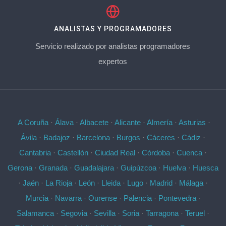
ANALISTAS Y PROGRAMADORES
Servicio realizado por analistas programadores
expertos
A Coruña
·
Álava
·
Albacete
·
Alicante
·
Almería
·
Asturias
·
Ávila
·
Badajoz
·
Barcelona
·
Burgos
·
Cáceres
·
Cádiz
·
Cantabria
·
Castellón
·
Ciudad Real
·
Córdoba
·
Cuenca
·
Gerona
·
Granada
·
Guadalajara
·
Guipúzcoa
·
Huelva
·
Huesca
·
Jaén
·
La Rioja
·
León
·
Lleida
·
Lugo
·
Madrid
·
Málaga
·
Murcia
·
Navarra
·
Ourense
·
Palencia
·
Pontevedra
·
Salamanca
·
Segovia
·
Sevilla
·
Soria
·
Tarragona
·
Teruel
·